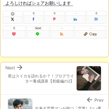
よろしければシェアお願いします
0
0
-
0

B!
0
Send
-
-

Copy

Next
君はスイカを語れるか？！ブログライ
ター養成講座【初級編の2】

Prev
出来る営業マンが持つ「営業しない勇