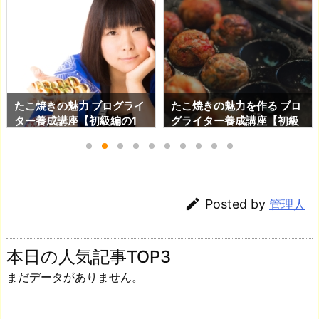
たこ焼きの魅力 ブログライ
たこ焼きの魅力を作る ブロ
ター養成講座【初級編の1
グライター養成講座【初級
１】
編の10】

Posted by
管理人
本日の人気記事TOP3
まだデータがありません。