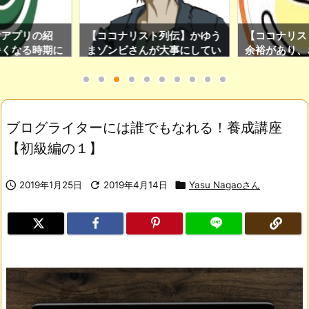
けアプリの紹
【ココナリスト列伝】かゆう
【ココナリス
暑くなる時期に
まゾンビさんが大事にしてい
余裕があり、
のアプリです！
る日々の心得を紹介！(ココ
ぎたい人はS
ナリスト限定Twitter運用サ
をチェックし
ロンの加入特典もあり！)
ブログライターには誰でもなれる！養成講座
【初級編の１】

2019年1月25日

2019年4月14日

Yasu Nagaoさん