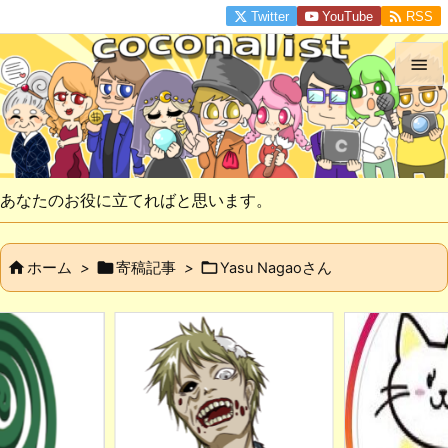

Twitter
YouTube
RSS


メニュ

サイド
あなたのお役に立てればと思います。

前へ



ホーム
>
寄稿記事
>
Yasu Nagaoさん

次へ

検索