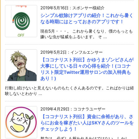
2019年5月16日
:
スポンサー様紹介
シンプル蚊除けアプリの紹介！これから暑く
なる時期にはとっておきのアプリです！
現在5月・・・。 これから暑くなり、僕のもっとも
嫌いな虫が猛威をふるいます。 そ ...
2019年5月2日
:
インフルエンサー
【ココナリスト列伝】かゆうまゾンビさんが
大事にしている日々の心得を紹介！(ココナ
リスト限定Twitter運用サロンの加入特典も
あり！)
行動し続けないと見えないものもたくさんあるのです。こればかりは経
験しないとわかり ...
2019年4月29日
:
ココナラユーザー
【ココナリスト列伝】資金に余裕があり、さ
らにお金を稼ぎたい人はSKYさんのツールを
チェックしよう！
努力は、必ずしも報われるわけではない。しかし、