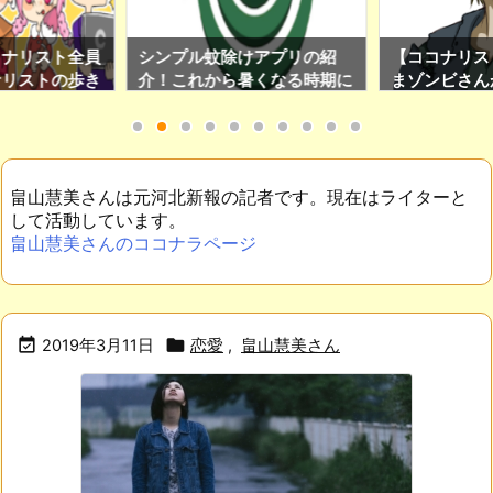
けアプリの紹
【ココナリスト列伝】かゆう
【ココナリス
暑くなる時期に
まゾンビさんが大事にしてい
余裕があり、
のアプリです！
る日々の心得を紹介！(ココ
ぎたい人はS
ナリスト限定Twitter運用サ
をチェックし
ロンの加入特典もあり！)
畠山慧美さんは元河北新報の記者です。現在はライターと
して活動しています。
畠山慧美さんのココナラページ


2019年3月11日
恋愛
,
畠山慧美さん