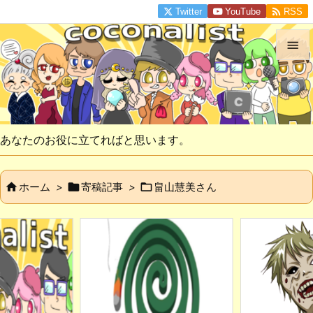

Twitter
YouTube
RSS


メニュ

サイド
あなたのお役に立てればと思います。

前へ



ホーム
>
寄稿記事
>
畠山慧美さん

次へ

検索