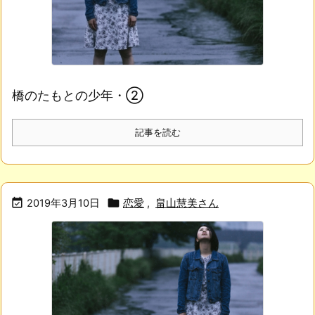
橋のたもとの少年・②
記事を読む


2019年3月10日
恋愛
,
畠山慧美さん