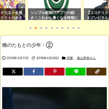
けアプリの紹
【ココナリスト列伝】かゆう
【ココナリス
暑くなる時期に
まゾンビさんが大事にしてい
余裕があり、
のアプリです！
る日々の心得を紹介！(ココ
ぎたい人はS
ナリスト限定Twitter運用サ
をチェックし
ロンの加入特典もあり！)
橋のたもとの少年・②

2019年3月11日

2019年4月26日

恋愛
,
畠山慧美さん