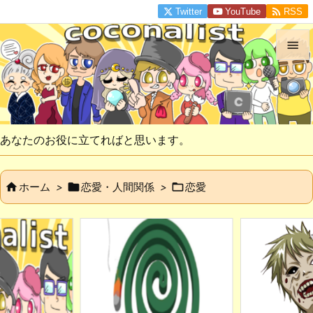

Twitter
YouTube
RSS


メニュ

サイド
あなたのお役に立てればと思います。

前へ



ホーム
>
恋愛・人間関係
>
恋愛

次へ

検索