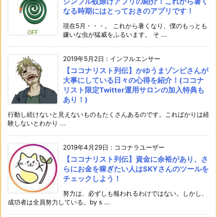
シンプル蚊除けアプリの紹介！これから暑く
なる時期にはとっておきのアプリです！
現在5月・・・。 これから暑くなり、僕のもっとも
嫌いな虫が猛威をふるいます。 そ ...
2019年5月2日
:
インフルエンサー
【ココナリスト列伝】かゆうまゾンビさんが
大事にしている日々の心得を紹介！(ココナ
リスト限定Twitter運用サロンの加入特典も
あり！)
行動し続けないと見えないものもたくさんあるのです。こればかりは経
験しないとわかり ...
2019年4月29日
:
ココナラユーザー
【ココナリスト列伝】資金に余裕があり、さ
らにお金を稼ぎたい人はSKYさんのツールを
チェックしよう！
努力は、必ずしも報われるわけではない。しかし、
成功者は全員努力している。by s ...