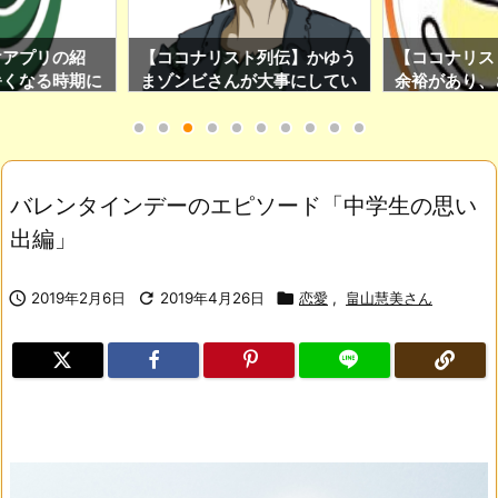
けアプリの紹
【ココナリスト列伝】かゆう
【ココナリス
暑くなる時期に
まゾンビさんが大事にしてい
余裕があり、
のアプリです！
る日々の心得を紹介！(ココ
ぎたい人はS
ナリスト限定Twitter運用サ
をチェックし
ロンの加入特典もあり！)
バレンタインデーのエピソード「中学生の思い
出編」

2019年2月6日

2019年4月26日

恋愛
,
畠山慧美さん