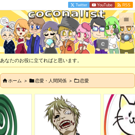

Twitter
YouTube
RSS


メニュ

サイド
あなたのお役に立てればと思います。

前へ



ホーム
>
恋愛・人間関係
>
恋愛

次へ

検索