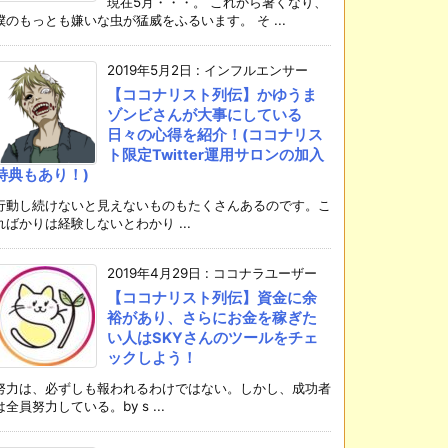
現在5月・・・。 これから暑くなり、
僕のもっとも嫌いな虫が猛威をふるいます。 そ ...
2019年5月2日
:
インフルエンサー
【ココナリスト列伝】かゆうま
ゾンビさんが大事にしている
日々の心得を紹介！(ココナリス
ト限定Twitter運用サロンの加入
特典もあり！)
行動し続けないと見えないものもたくさんあるのです。こ
ればかりは経験しないとわかり ...
2019年4月29日
:
ココナラユーザー
【ココナリスト列伝】資金に余
裕があり、さらにお金を稼ぎた
い人はSKYさんのツールをチェ
ックしよう！
努力は、必ずしも報われるわけではない。しかし、成功者
は全員努力している。by s ...