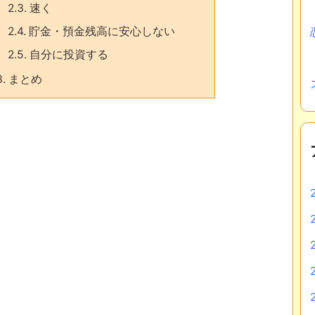
2.3.
速く
2.4.
貯金・預金残高に安心しない
2.5.
自分に投資する
3.
まとめ