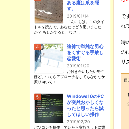
ある鷹は爪を隠
す。
で
2019/01/14
こんにちは。このタイ
れ
トルを読んで、あなたはどう思いました
か？ もしかすると、わけ...
時
複雑で単純な男心
の
をくすぐる手放し
恋愛術
リ
2019/01/20
お付き合いしたい男性
ほど、いくらアプローチをしてもなかなか
目
振り向いてく...
1
Windows10のPC
が突然おかしくな
ったと思ったら試
してほしい操作
2019/02/20
パソコンを操作していたら突然ネットに繋