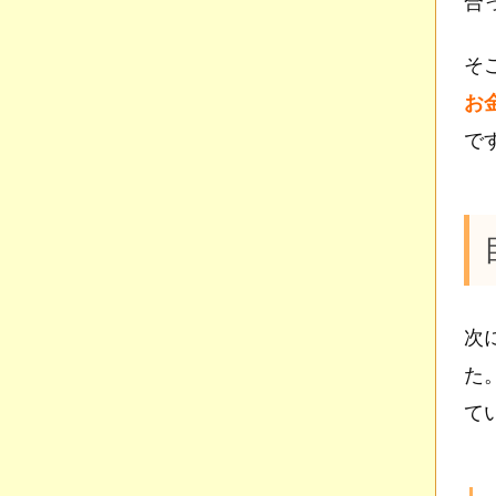
合
そ
お
で
次
た
て