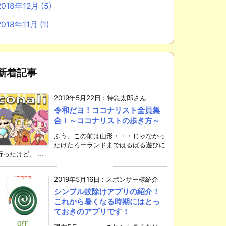
2018年12月
(5)
2018年11月
(1)
新着記事
2019年5月22日
:
特急太郎さん
令和だヨ！ココナリスト全員集
合！～ココナリストの歩き方～
ふう、この前は山形・・・じゃなかっ
たけたろーランドまではるばる遊びに
行ったけど、 ...
2019年5月16日
:
スポンサー様紹介
シンプル蚊除けアプリの紹介！
これから暑くなる時期にはとっ
ておきのアプリです！