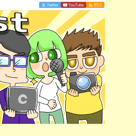

Twitter
YouTube
RSS