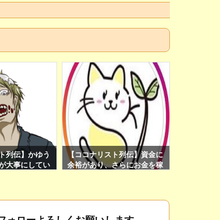
ト列伝】かゆう
【ココナリスト列伝】資金に
アイコンと
が大事にしてい
余裕があり、さらにお金を稼
ました！！
を紹介！(ココ
ぎたい人はSKYさんのツール
witter運用サ
をチェックしよう！
典もあり！)
フォローよろしくお願いします