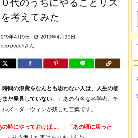
２０代のうちにやることリス
トを考えてみた

2019年4月9日
2019年4月30日
coco peachさん
１時間の浪費をなんとも思わない人は、人生の価
をまだ発見していない。」
あの有名な科学者、チ
ールズ・ダーウィンが残した言葉です。
あの時にやっておけば…。」「あの頃に戻った
…。」
そう考えた事はありませんか。