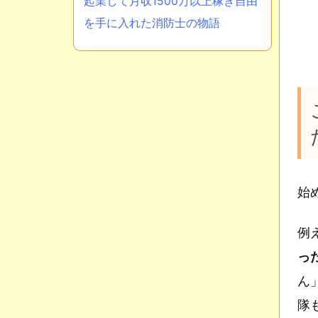
起業して月収1500万以上稼ぎ自由
を手に入れた消防士の物語
始
例
っ
ん
隊