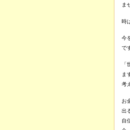
ま
時
今
で
「
ま
考
お
出
自