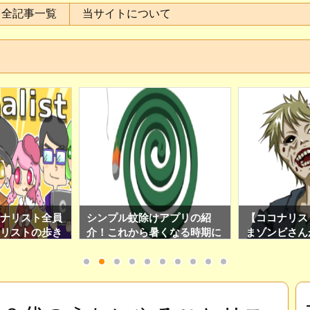
全記事一覧
当サイトについて
ナリスト全員
シンプル蚊除けアプリの紹
【ココナリス
リストの歩き
介！これから暑くなる時期に
まゾンビさん
はとっておきのアプリです！
る日々の心得
ナリスト限定T
ロンの加入特