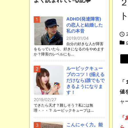
ADHD(発達障害)
の恋人と結婚した
私の本音

2019/01/04

自分の好きな人が障害
をもっていたら、好きになるのをやめます
か？障害のレベルにも...
ルービックキュー
ブのコツ！(揃える
だけなら)誰でもで
「
きるようになりま
値
す！
2019/02/27
ャ
できたら天才？難しそう？私には無
理・・・？ ルービックキューブは...
「
こんにゃく力。能
ら