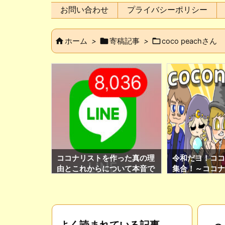
お問い合わせ
プライバシーポリシー



ホーム
>
寄稿記事
>
coco peachさん
伝を開始しま
ココナリストを作った真の理
令和だヨ！ココ
由とこれからについて本音で
集合！～ココナ
語ります。
方～
よく読まれている記事