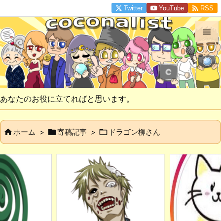

Twitter
YouTube
RSS


メニュ

サイド
あなたのお役に立てればと思います。

前へ



ホーム
>
寄稿記事
>
ドラゴン柳さん

次へ

検索