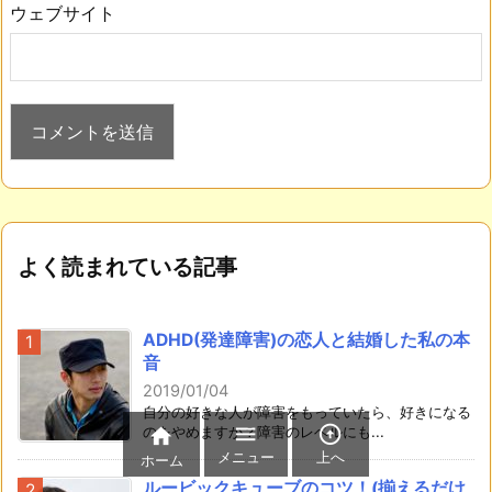
ウェブサイト
よく読まれている記事
ADHD(発達障害)の恋人と結婚した私の本
音
2019/01/04
自分の好きな人が障害をもっていたら、好きになる


のをやめますか？障害のレベルにも...

メニュー
上へ
ホーム
ルービックキューブのコツ！(揃えるだけ