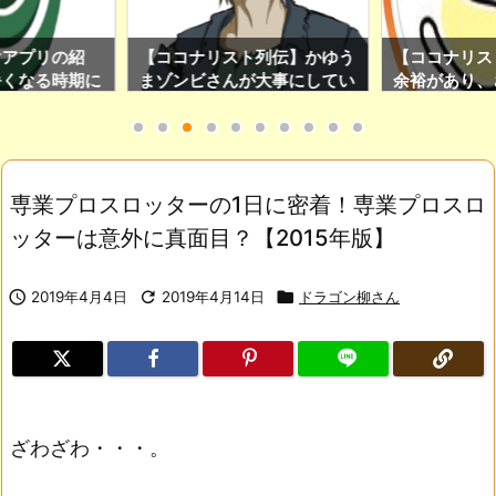
けアプリの紹
【ココナリスト列伝】かゆう
【ココナリス
暑くなる時期に
まゾンビさんが大事にしてい
余裕があり、
のアプリです！
る日々の心得を紹介！(ココ
ぎたい人はS
ナリスト限定Twitter運用サ
をチェックし
ロンの加入特典もあり！)
専業プロスロッターの1日に密着！専業プロスロ
ッターは意外に真面目？【2015年版】

2019年4月4日

2019年4月14日

ドラゴン柳さん
ざわざわ・・・。