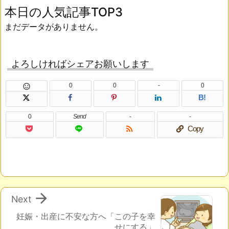
本日の人気記事TOP3
まだデータがありません。
よろしければシェアお願いします
0
0
-
0

B!
0
Send
-
-

Copy

Next
妊娠・出産に不安な方へ「この子を幸
せにする」