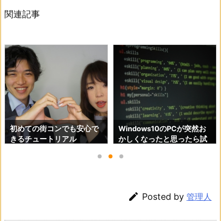
関連記事
も安心で
Windows10のPCが突然お
専業プロスロッター
ル
かしくなったと思ったら試
密着！専業プロス
してほしい操作
は意外に真面目？【2
版】

Posted by
管理人