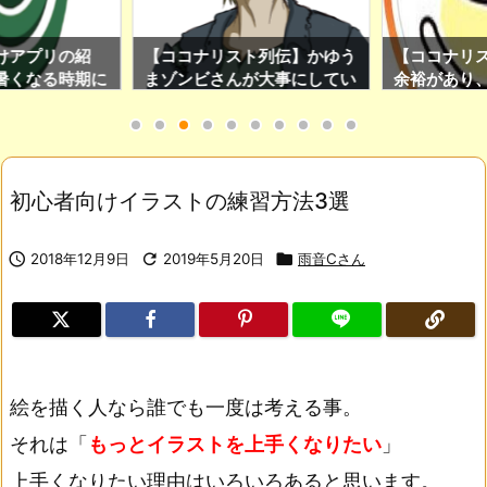
けアプリの紹
【ココナリスト列伝】かゆう
【ココナリス
暑くなる時期に
まゾンビさんが大事にしてい
余裕があり、
のアプリです！
る日々の心得を紹介！(ココ
ぎたい人はS
ナリスト限定Twitter運用サ
をチェックし
ロンの加入特典もあり！)
初心者向けイラストの練習方法3選

2018年12月9日

2019年5月20日

雨音Cさん
絵を描く人なら誰でも一度は考える事。
それは「
もっとイラストを上手くなりたい
」
上手くなりたい理由はいろいろあると思います。