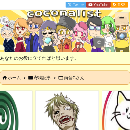

Twitter
YouTube
RSS


メニュ

サイド
あなたのお役に立てればと思います。

前へ



ホーム
>
寄稿記事
>
雨音Cさん

次へ

検索